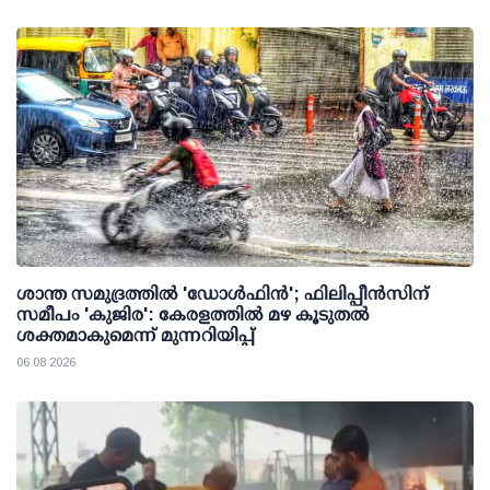
ശാന്ത സമുദ്രത്തില്‍ 'ഡോള്‍ഫിന്‍'; ഫിലിപ്പീന്‍സിന്
സമീപം 'കുജിര': കേരളത്തില്‍ മഴ കൂടുതല്‍
ശക്തമാകുമെന്ന് മുന്നറിയിപ്പ്
06 08 2026