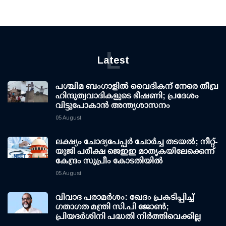
L
Latest
പശ്ചിമ ബംഗാളിൽ വൈദികന് നേരെ തീവ്ര
ഹിന്ദുത്വവാദികളുടെ ഭീഷണി; പ്രദേശം
വിട്ടുപോകാൻ അന്ത്യശാസനം
05 August
ലക്ഷ്യം ചോദ്യപേപ്പര്‍ ചോര്‍ച്ച തടയല്‍; നീറ്റ്-
യുജി പരീക്ഷ ജെഇഇ മാതൃകയിലേക്കെന്ന്
കേന്ദ്രം സുപ്രീം കോടതിയില്‍
05 August
വിവാദ പരാമര്‍ശം: ഖേദം പ്രകടിപ്പിച്ച്
ഗതാഗത മന്ത്രി സി.പി ജോണ്‍;
പ്രിയദര്‍ശിനി പദ്ധതി നിര്‍ത്തിവെക്കില്ല