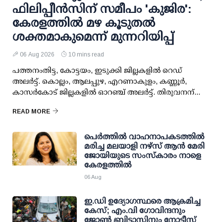
ഫിലിപ്പീന്‍സിന് സമീപം 'കുജിര':
കേരളത്തില്‍ മഴ കൂടുതല്‍
ശക്തമാകുമെന്ന് മുന്നറിയിപ്പ്
06 Aug 2026
10 mins read
പത്തനംതിട്ട, കോട്ടയം, ഇടുക്കി ജില്ലകളില്‍ റെഡ്
അലര്‍ട്ട്. കൊല്ലം, ആലപ്പുഴ, എറണാകുളം, കണ്ണൂര്‍,
കാസര്‍കോട് ജില്ലകളില്‍ ഓറഞ്ച് അലര്‍ട്ട്. തിരുവനന്...
READ MORE
പെർത്തിൽ വാഹനാപകടത്തിൽ
മരിച്ച മലയാളി നഴ്സ് ആൻ മേരി
ജോയിയുടെ സംസ്കാരം നാളെ
കേരളത്തിൽ
06 Aug
ഇ.ഡി ഉദ്യോഗസ്ഥരെ ആക്രമിച്ച
കേസ്; എം.വി ഗോവിന്ദനും
ജോണ്‍ ബ്രിട്ടാസിനും നോട്ടീസ്