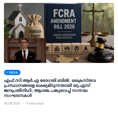
INDIA
എഫ്.സി.ആര്‍.എ ഭേദഗതി ബില്‍: ക്രൈസ്തവ
പ്രസ്ഥാനങ്ങളെ ലക്ഷ്യമിടുന്നതായി യു.എസ്
ജനപ്രതിനിധി; ആശങ്ക പങ്കുവെച്ച് സന്നദ്ധ
സംഘടനകള്‍
05 08 2026
8 mins read