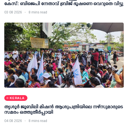
കേസ്: ബിജെപി നേതാവ് ബ്രിജ് ഭൂഷണെ വെറുതെ വിട്ടു
03 08 2026
8 mins read
KERALA
തൃശൂര്‍ ജൂബിലി മിഷന്‍ ആശുപത്രിയിലെ നഴ്സുമാരുടെ
സമരം ഒത്തുതീര്‍പ്പായി
04 08 2026
8 mins read