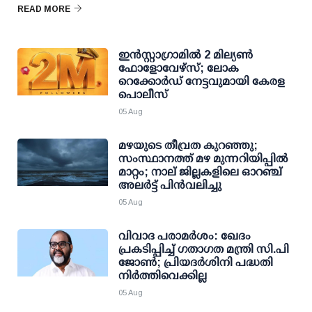
READ MORE
ഇന്‍സ്റ്റാഗ്രാമില്‍ 2 മില്യണ്‍
ഫോളോവേഴ്സ്; ലോക
റെക്കോര്‍ഡ് നേട്ടവുമായി കേരള
പൊലീസ്
05 Aug
മഴയുടെ തീവ്രത കുറഞ്ഞു;
സംസ്ഥാനത്ത് മഴ മുന്നറിയിപ്പിൽ
മാറ്റം; നാല് ജില്ലകളിലെ ഓറഞ്ച്
അലർട്ട് പിൻവലിച്ചു
05 Aug
വിവാദ പരാമര്‍ശം: ഖേദം
പ്രകടിപ്പിച്ച് ഗതാഗത മന്ത്രി സി.പി
ജോണ്‍; പ്രിയദര്‍ശിനി പദ്ധതി
നിര്‍ത്തിവെക്കില്ല
05 Aug