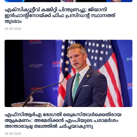
എക്സിക്യൂട്ടീവ് കമ്മിറ്റി പിന്തുണച്ചു; ജിയാനി
ഇന്‍ഫാന്റിനോയ്ക്ക് ഫിഫ പ്രസിഡന്റ് സ്ഥാനത്ത്
തുടരാം
06 08 2026
എഫ്‌സി‌ആര്‍‌എ ഭേദഗതി ക്രൈസ്തവർക്കെതിരായ
ആക്രമണം: അമേരിക്കൻ എംപിയുടെ പരാമർശം
അന്താരാഷ്ട്ര തലത്തിൽ ചർച്ചയാകുന്നു
06 08 2026