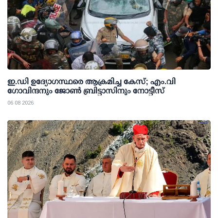
ഇ.ഡി ഉദ്യോഗസ്ഥരെ ആക്രമിച്ച കേസ്; എം.വി
ഗോവിന്ദനും ജോണ്‍ ബ്രിട്ടാസിനും നോട്ടീസ്
06 08 2026