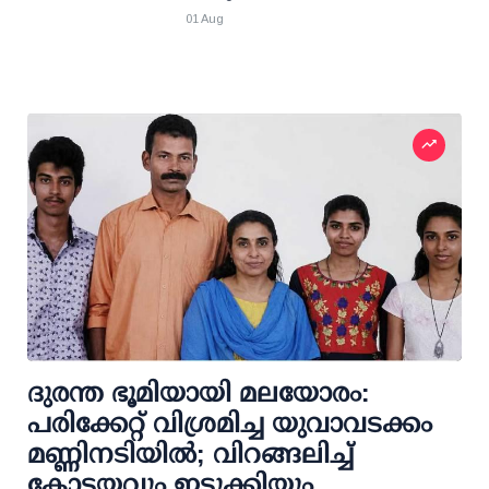
01 Aug
ദുരന്ത ഭൂമിയായി മലയോരം:
പരിക്കേറ്റ് വിശ്രമിച്ച യുവാവടക്കം
മണ്ണിനടിയില്‍; വിറങ്ങലിച്ച്
കോട്ടയവും ഇടുക്കിയും