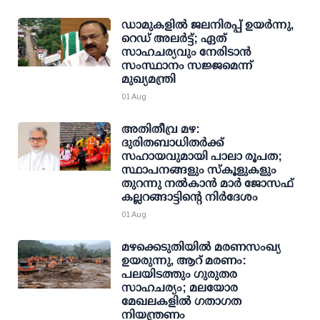
ഡാമുകളില്‍ ജലനിരപ്പ് ഉയര്‍ന്നു,
റെഡ് അലര്‍ട്ട്; ഏത്
സാഹചര്യവും നേരിടാന്‍
സംസ്ഥാനം സജ്ജമെന്ന്
മുഖ്യമന്ത്രി
01 Aug
അതിതീവ്ര മഴ:
ദുരിതബാധിതർക്ക്
സഹായവുമായി പാലാ രൂപത;
സ്ഥാപനങ്ങളും സ്കൂളുകളും
തുറന്നു നൽകാൻ മാർ ജോസഫ്
കല്ലറങ്ങാട്ടിന്റെ നിർദേശം
01 Aug
മഴക്കെടുതിയില്‍ മരണസംഖ്യ
ഉയരുന്നു, ആറ് മരണം:
പലയിടത്തും ഗുരുതര
സാഹചര്യം; മലയോര
മേഖലകളില്‍ ഗതാഗത
നിയന്ത്രണം