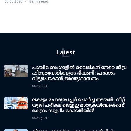
06 08 2026
8 mins read
L
Latest
പശ്ചിമ ബംഗാളിൽ വൈദികന് നേരെ തീവ്ര
ഹിന്ദുത്വവാദികളുടെ ഭീഷണി; പ്രദേശം
വിട്ടുപോകാൻ അന്ത്യശാസനം
05 August
ലക്ഷ്യം ചോദ്യപേപ്പര്‍ ചോര്‍ച്ച തടയല്‍; നീറ്റ്-
യുജി പരീക്ഷ ജെഇഇ മാതൃകയിലേക്കെന്ന്
കേന്ദ്രം സുപ്രീം കോടതിയില്‍
05 August