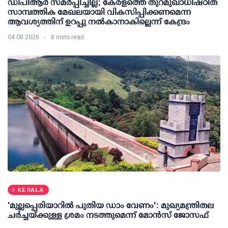
ഡിപിആര്‍ സമര്‍പ്പിച്ചില്ല; കേരളത്തെ തുറമുഖാധിഷ്ഠിത
സാമ്പത്തിക മേഖലയായി വികസിപ്പിക്കണമെന്ന
ആവശ്യത്തിന് ഉറപ്പു നല്‍കാനാകില്ലെന്ന് കേന്ദ്രം
04 08 2026
8 mins read
KERALA
'മുല്ലപ്പെരിയാറില്‍ പുതിയ ഡാം വേണം': മുഖ്യമന്ത്രിതല
ചര്‍ച്ചയ്ക്കുള്ള ശ്രമം നടത്തുമെന്ന് മോന്‍സ് ജോസഫ്