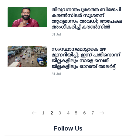
തിരുവനന്തപുരത്തെ ബിജെപി
കൗൺസിലർ സുഗതന്
ആറുമാസം അവധി; അപേക്ഷ
അംഗീകരിച്ച് കൗൺസിൽ
31 Jul
സംസ്ഥാനമൊട്ടാകെ മഴ
മുന്നറിയിപ്പ്; ഇന്ന് പതിനൊന്ന്
ജില്ലകളിലും നാളെ ഒമ്പത്
ജില്ലകളിലും ഓറഞ്ച് അലര്‍ട്ട്
31 Jul
1
2
3
4
5
6
7
Follow Us