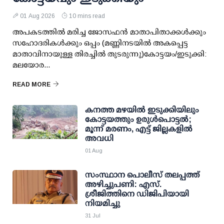
01 Aug 2026
10 mins read
അപകടത്തില്‍ മരിച്ച ജോസഫന്‍ മാതാപിതാക്കള്‍ക്കും
സഹോദരികള്‍ക്കും ഒപ്പം (മണ്ണിനടയില്‍ അകപ്പെട്ട
മാതാവിനായുള്ള തിരച്ചില്‍ തുടരുന്നു)കോട്ടയം/ഇടുക്കി:
മലയോര...
READ MORE
കനത്ത മഴയില്‍ ഇടുക്കിയിലും
കോട്ടയത്തും ഉരുള്‍പൊട്ടല്‍;
മൂന്ന് മരണം, എട്ട് ജില്ലകളില്‍
അവധി
01 Aug
സംസ്ഥാന പൊലീസ് തലപ്പത്ത്
അഴിച്ചുപണി: എസ്.
ശ്രീജിത്തിനെ ഡിജിപിയായി
നിയമിച്ചു
31 Jul