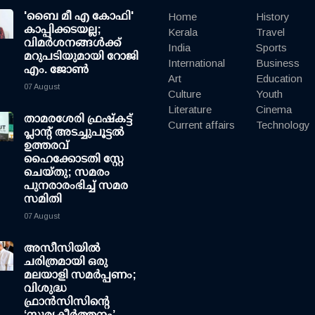
'ബൈ മീ എ കോഫി'
Home
History
കാപ്പിക്കടയല്ല;
Kerala
Travel
വിമര്‍ശനങ്ങള്‍ക്ക്
India
Sports
മറുപടിയുമായി റോജി
International
Business
എം. ജോണ്‍
Art
Education
07 August
Culture
Youth
Literature
Cinema
താമരശേരി ഫ്രഷ്കട്ട്
Current affairs
Technology
പ്ലാന്റ് അടച്ചുപൂട്ടൽ
ഉത്തരവ്
ഹൈക്കോടതി സ്റ്റേ
ചെയ്തു; സമരം
പുനരാരംഭിച്ച് സമര
സമിതി
07 August
അസീസിയിൽ
ചരിത്രമായി ഒരു
മലയാളി സമർപ്പണം;
വിശുദ്ധ
ഫ്രാൻസിസിന്റെ
‘സൂര്യകീർത്തനം’