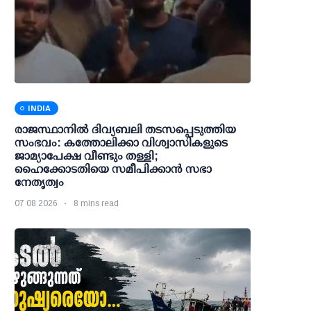
INDIA
രാജസ്ഥാനിൽ ദിവ്യബലി തടസപ്പെടുത്തിയ
സംഭവം: കത്തോലിക്കാ വിശ്വാസികളുടെ
ജാമ്യാപേക്ഷ വീണ്ടും തള്ളി;
ഹൈക്കോടതിയെ സമീപിക്കാൻ സഭാ
നേതൃത്വം
07 08 2026
8 mins read