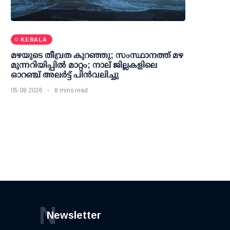
KERALA
മഴയുടെ തീവ്രത കുറഞ്ഞു; സംസ്ഥാനത്ത് മഴ
മുന്നറിയിപ്പിൽ മാറ്റം; നാല് ജില്ലകളിലെ
ഓറഞ്ച് അലർട്ട് പിൻവലിച്ചു
05 08 2026
8 mins read
N
Newsletter