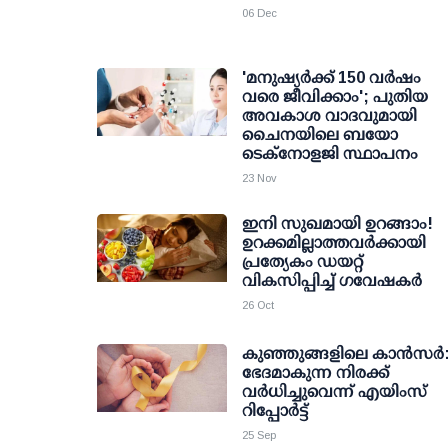
06 Dec
'മനുഷ്യര്‍ക്ക് 150 വര്‍ഷം
വരെ ജീവിക്കാം'; പുതിയ
അവകാശ വാദവുമായി
ചൈനയിലെ ബയോ
ടെക്‌നോളജി സ്ഥാപനം
23 Nov
ഇനി സുഖമായി ഉറങ്ങാം!
ഉറക്കമില്ലാത്തവര്‍ക്കായി
പ്രത്യേകം ഡയറ്റ്
വികസിപ്പിച്ച് ഗവേഷകര്‍
26 Oct
കുഞ്ഞുങ്ങളിലെ കാൻസർ
ഭേദമാകുന്ന നിരക്ക്
വർധിച്ചുവെന്ന് എയിംസ്
റിപ്പോർട്ട്
25 Sep