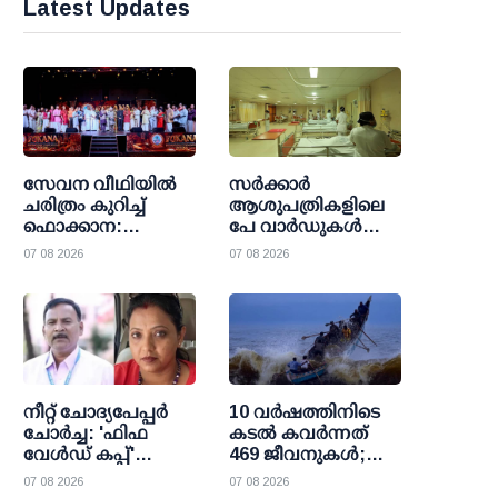
Latest Updates
സേവന വീഥിയില്‍
സര്‍ക്കാര്‍
ചരിത്രം കുറിച്ച്
ആശുപത്രികളിലെ
ഫൊക്കാന:
പേ വാര്‍ഡുകള്‍
കല്‍ഹാരിയില്‍
ഇനി എല്ലാവര്‍ക്കും;
07 08 2026
07 08 2026
പ്രത്യാശയുടെ
വരുമാന പരിധി
പുതിയ പ്രഭാതം
ഒഴിവാക്കി
ഉത്തരവായി
നീറ്റ് ചോദ്യപേപ്പര്‍
10 വര്‍ഷത്തിനിടെ
ചോര്‍ച്ച: 'ഫിഫ
കടല്‍ കവര്‍ന്നത്
വേള്‍ഡ് കപ്പ്'
469 ജീവനുകള്‍;
വാട്സാപ്പ് ഗ്രൂപ്പ്
47000 ത്തിലധികം
07 08 2026
07 08 2026
കേന്ദ്രീകരിച്ച്
പേര്‍ക്ക്