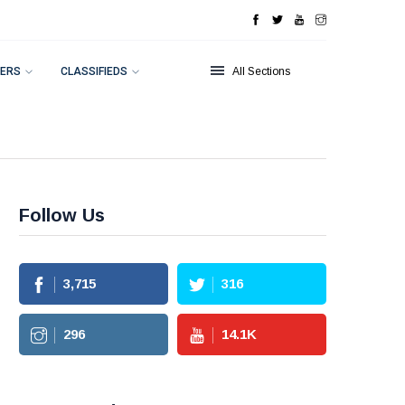
ERS
CLASSIFIEDS
All Sections
Follow Us
3,715
316
296
14.1
K