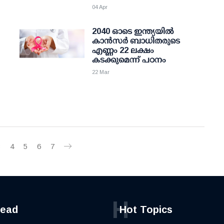
04 Apr
2040 ഓടെ ഇന്ത്യയില്‍
കാന്‍സര്‍ ബാധിതരുടെ
എണ്ണം 22 ലക്ഷം
കടക്കുമെന്ന് പഠനം
22 Mar
3
4
5
6
7
H
read
Hot Topics