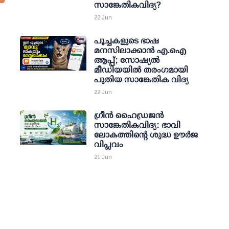
സാങ്കേതികവിദ്യ?
22 Jun
പൂച്ചകളുടെ ഭാഷ
മനസിലാക്കാന്‍ എ.ഐ
ആപ്പ്; സോഷ്യല്‍
മീഡിയയില്‍ തരംഗമായി
പുതിയ സാങ്കേതിക വിദ്യ
22 Jun
ഗ്രീൻ ഹൈഡ്രജൻ
സാങ്കേതികവിദ്യ: ഭാവി
ലോകത്തിന്റെ ശുദ്ധ ഊർജ
വിപ്ലവം
21 Jun