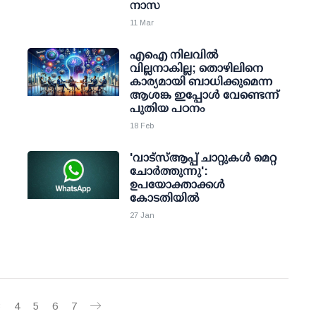
നാസ
11 Mar
എഐ നിലവില്‍
വില്ലനാകില്ല; തൊഴിലിനെ
കാര്യമായി ബാധിക്കുമെന്ന
ആശങ്ക ഇപ്പോള്‍ വേണ്ടെന്ന്
പുതിയ പഠനം
18 Feb
'വാട്സ്ആപ്പ് ചാറ്റുകള്‍ മെറ്റ
ചോര്‍ത്തുന്നു':
ഉപയോക്താക്കള്‍
കോടതിയില്‍
27 Jan
3
4
5
6
7