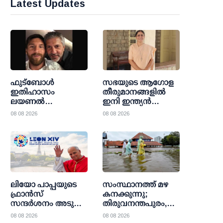
Latest Updates
ഫുട്ബോൾ
സഭയുടെ ആഗോള
ഇതിഹാസം
തീരുമാനങ്ങളിൽ
ലയണൽ
ഇനി ഇന്ത്യൻ
മെസിയുടെ പിതാവ്
സന്ന്യാസിനിയുടെ
08 08 2026
08 08 2026
ഹോർഹെ മെസി
സാന്നിധ്യവും;
അന്തരിച്ചു
സിസ്റ്റർ മരിയ
നിർമലിനിക്ക്
വത്തിക്കാൻ
നിയമനം
ലിയോ പാപ്പയുടെ
സംസ്ഥാനത്ത് മഴ
ഫ്രാൻസ്
കനക്കുന്നു;
സന്ദർശനം അടുത്ത
തിരുവനന്തപുരം,
മാസം; ലൂർദ്
ഇടുക്കി ജില്ലകളിൽ
08 08 2026
08 08 2026
തീർത്ഥാടനകേന്ദ്രവും
ഓറഞ്ച് അലർട്ട്;