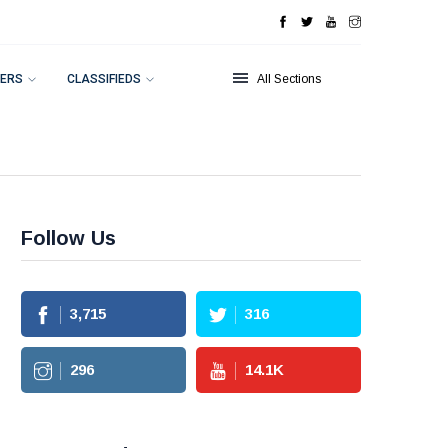
ERS
CLASSIFIEDS
All Sections
Follow Us
3,715
316
296
14.1
K