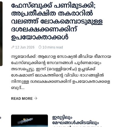
ഫേസ്ബുക്ക് പണിമുടക്കി;
അപ്രതീക്ഷിത തകരാറിൽ
വലഞ്ഞ് ലോകമെമ്പാടുമുള്ള
ദശലക്ഷക്കണക്കിന്
ഉപയോക്താക്കൾ
12 Jun 2026
10 mins read
ന്യൂയോർക്ക്: ആഗോള സോഷ്യൽ മീഡിയ ഭീമനായ
ഫേസ്ബുക്കിന്റെ സേവനങ്ങൾ പൂർണമായും
തടസപ്പെട്ടു. ഇന്ന് (വെള്ളിയാഴ്ച) ഉച്ചയ്ക്ക്
ശേഷമാണ് ലോകത്തിന്റെ വിവിധ ഭാഗങ്ങളിൽ
നിന്നുള്ള ദശലക്ഷക്കണക്കിന് ഉപയോക്താക്കളെ
ബുദ്...
READ MORE
ം
ഇരുട്ടിലും
മേഘങ്ങള്‍ക്കിടയിലും