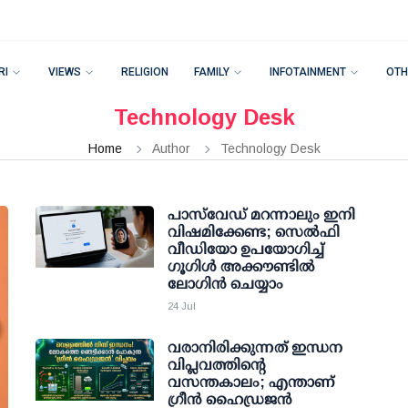
RI
VIEWS
RELIGION
FAMILY
INFOTAINMENT
OTH
Technology Desk
Home
Author
Technology Desk
പാസ്‌വേഡ് മറന്നാലും ഇനി
വിഷമിക്കേണ്ട; സെല്‍ഫി
വീഡിയോ ഉപയോഗിച്ച്
ഗൂഗിള്‍ അക്കൗണ്ടില്‍
ലോഗിന്‍ ചെയ്യാം
24 Jul
വരാനിരിക്കുന്നത് ഇന്ധന
വിപ്ലവത്തിന്റെ
വസന്തകാലം; എന്താണ്
ഗ്രീൻ ഹൈഡ്രജൻ