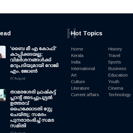
H
read
Hot Topics
'ബൈ മീ എ കോഫി'
Home
History
കാപ്പിക്കടയല്ല;
Kerala
Travel
വിമര്‍ശനങ്ങള്‍ക്ക്
India
Sports
മറുപടിയുമായി റോജി
International
Business
എം. ജോണ്‍
Art
Education
07 August
Culture
Youth
Literature
Cinema
താമരശേരി ഫ്രഷ്കട്ട്
Current affairs
Technology
പ്ലാന്റ് അടച്ചുപൂട്ടൽ
ഉത്തരവ്
ഹൈക്കോടതി സ്റ്റേ
ചെയ്തു; സമരം
പുനരാരംഭിച്ച് സമര
സമിതി