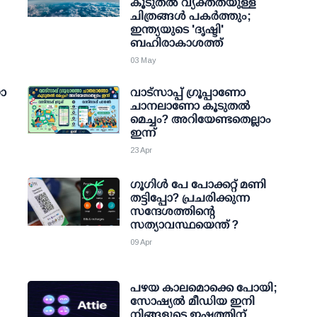
കൂടുതല്‍ വ്യക്തതയുള്ള
ചിത്രങ്ങള്‍ പകര്‍ത്തും;
ഇന്ത്യയുടെ 'ദൃഷ്ടി'
ബഹിരാകാശത്ത്
03 May
യോ
വാട്‌സാപ്പ് ഗ്രൂപ്പാണോ
ചാനലാണോ കൂടുതല്‍
മെച്ചം? അറിയേണ്ടതെല്ലാം
ഇന്ന്
23 Apr
ഗൂഗിള്‍ പേ പോക്കറ്റ് മണി
തട്ടിപ്പോ? പ്രചരിക്കുന്ന
സന്ദേശത്തിന്റെ
സത്യാവസ്ഥയെന്ത് ?
09 Apr
പഴയ കാലമൊക്കെ പോയി;
സോഷ്യല്‍ മീഡിയ ഇനി
നിങ്ങളുടെ ഇഷ്ടത്തിന്