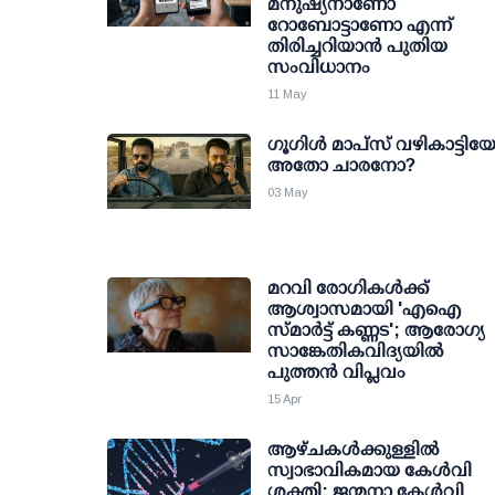
മനുഷ്യനാണോ
റോബോട്ടാണോ എന്ന്
തിരിച്ചറിയാന്‍ പുതിയ
സംവിധാനം
11 May
ഗൂഗിൾ മാപ്‌സ് വഴികാട്ടി
അതോ ചാരനോ?
03 May
മറവി രോഗികൾക്ക്
ആശ്വാസമായി 'എഐ
സ്മാർട്ട് കണ്ണട'; ആരോഗ്യ
സാങ്കേതികവിദ്യയിൽ
പുത്തൻ വിപ്ലവം
15 Apr
ആഴ്ചകള്‍ക്കുള്ളില്‍
സ്വാഭാവികമായ കേള്‍വി
ശക്തി: ജന്മനാ കേള്‍വി