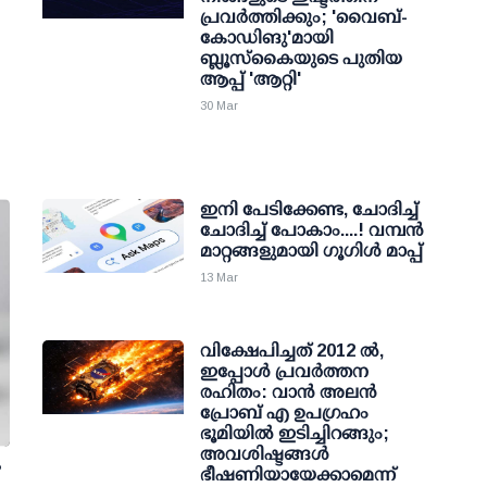
പ്രവര്‍ത്തിക്കും; 'വൈബ്-
കോഡിങു'മായി
ബ്ലൂസ്‌കൈയുടെ പുതിയ
ആപ്പ് 'ആറ്റി'
30 Mar
ഇനി പേടിക്കേണ്ട, ചോദിച്ച്
ചോദിച്ച് പോകാം....! വമ്പന്‍
മാറ്റങ്ങളുമായി ഗൂഗിള്‍ മാപ്പ്
13 Mar
വിക്ഷേപിച്ചത് 2012 ല്‍,
ഇപ്പോള്‍ പ്രവര്‍ത്തന
രഹിതം: വാന്‍ അലന്‍
പ്രോബ് എ ഉപഗ്രഹം
ഭൂമിയില്‍ ഇടിച്ചിറങ്ങും;
അവശിഷ്ടങ്ങള്‍
ഭീഷണിയായേക്കാമെന്ന്