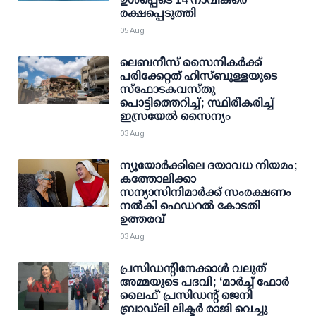
രക്ഷപ്പെടുത്തി
05 Aug
ലെബനീസ് സൈനികർക്ക്
പരിക്കേറ്റത് ഹിസ്ബുള്ളയുടെ
സ്‌ഫോടകവസ്തു
പൊട്ടിത്തെറിച്ച്; സ്ഥിരീകരിച്ച്
ഇസ്രയേൽ സൈന്യം
03 Aug
ന്യൂയോർക്കിലെ ദയാവധ നിയമം;
കത്തോലിക്കാ
സന്യാസിനിമാർക്ക് സംരക്ഷണം
നൽകി ഫെഡറല്‍ കോടതി
ഉത്തരവ്
03 Aug
പ്രസിഡന്റിനേക്കാള്‍ വലുത്
അമ്മയുടെ പദവി; ‘മാര്‍ച്ച് ഫോര്‍
ലൈഫ്’ പ്രസിഡന്റ് ജെനി
ബ്രാഡ്ലി ലിക്ടര്‍ രാജി വെച്ചു