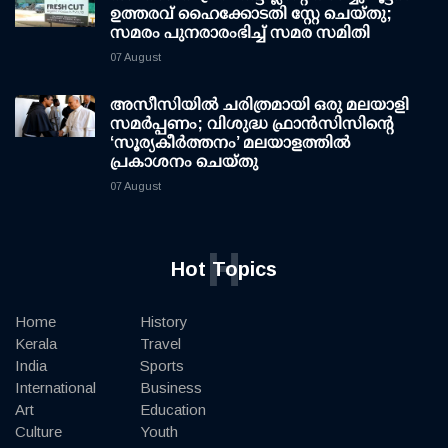
ഉത്തരവ് ഹൈക്കോടതി സ്റ്റേ ചെയ്തു;
സമരം പുനരാരംഭിച്ച് സമര സമിതി
07 August
അസീസിയിൽ ചരിത്രമായി ഒരു മലയാളി
സമർപ്പണം; വിശുദ്ധ ഫ്രാൻസിസിന്റെ
‘സൂര്യകീർത്തനം’ മലയാളത്തിൽ
പ്രകാശനം ചെയ്തു
07 August
H
Hot Topics
Home
History
Kerala
Travel
India
Sports
International
Business
Art
Education
Culture
Youth