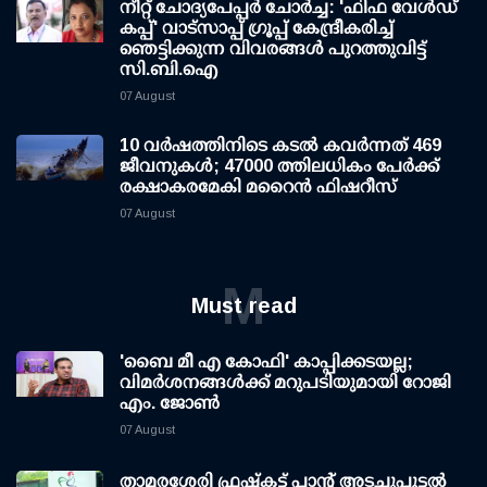
നീറ്റ് ചോദ്യപേപ്പര്‍ ചോര്‍ച്ച: 'ഫിഫ വേള്‍ഡ്
കപ്പ്' വാട്സാപ്പ് ഗ്രൂപ്പ് കേന്ദ്രീകരിച്ച്
ഞെട്ടിക്കുന്ന വിവരങ്ങള്‍ പുറത്തുവിട്ട്
സി.ബി.ഐ
07 August
10 വര്‍ഷത്തിനിടെ കടല്‍ കവര്‍ന്നത് 469
ജീവനുകള്‍; 47000 ത്തിലധികം പേര്‍ക്ക്
രക്ഷാകരമേകി മറൈന്‍ ഫിഷറീസ്
07 August
M
Must read
'ബൈ മീ എ കോഫി' കാപ്പിക്കടയല്ല;
വിമര്‍ശനങ്ങള്‍ക്ക് മറുപടിയുമായി റോജി
എം. ജോണ്‍
07 August
താമരശേരി ഫ്രഷ്കട്ട് പ്ലാന്റ് അടച്ചുപൂട്ടൽ