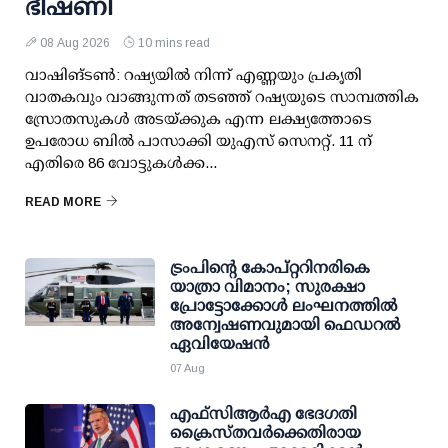
ഭീഷണി
08 Aug 2026
10 mins read
വാഷിങ്ടണ്‍: റഷ്യയില്‍ നിന്ന് എണ്ണയും പ്രകൃതി
വാതകവും വാങ്ങുന്നത് തടഞ്ഞ് റഷ്യയുടെ സാമ്പത്തിക
സ്രോതസുകള്‍ അടയ്ക്കുക എന്ന ലക്ഷ്യത്തോടെ
ഉപരോധ ബില്‍ പാസാക്കി യുഎസ് സെനറ്റ്. 11 ന്
എതിരെ 86 വോട്ടുകള്‍ക്ക...
READ MORE
ട്രംപിന്റെ കോപ്റ്ററിനരികെ
യാത്രാ വിമാനം; സുരക്ഷാ
പ്രോട്ടോക്കോള്‍ ലംഘനത്തില്‍
അന്വേഷണവുമായി ഫെഡറല്‍
ഏവിയേഷന്‍
07 Aug
എഫ്‌സി‌ആര്‍‌എ ഭേദഗതി
ക്രൈസ്തവർക്കെതിരായ