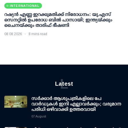
INTERNATIONAL
റഷ്യന്‍ എണ്ണ ഇറക്കുമതിക്ക് നിരോധനം: യു.എസ്
സെനറ്റില്‍ ഉപരോധ ബില്‍ പാസായി; ഇന്ത്യയ്ക്കും
ചൈനയ്ക്കും താരിഫ് ഭീഷണി
08 08 2026
8 mins read
L
Latest
സര്‍ക്കാര്‍ ആശുപത്രികളിലെ പേ
വാര്‍ഡുകള്‍ ഇനി എല്ലാവര്‍ക്കും; വരുമാന
പരിധി ഒഴിവാക്കി ഉത്തരവായി
07 August