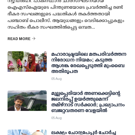
ന്യൂഡല്‍ഹി: പാകിസ്ഥാന്‍ ചാരസംഘടനയായ
ഐഎസ്ഐയുടെ പിന്തുണയോടെ പ്രവര്‍ത്തിച്ച രണ്ട്
ഭീകര സംഘങ്ങളുടെ പദ്ധതികള്‍ തകര്‍ത്തതായി
പഞ്ചാബ് പൊലീസ്. ആയുധങ്ങളും വെടിക്കോപ്പുകളും
സഹിതം ഭീകര സംഘത്തില്‍പ്പെട്ട ഒമ്പത...
READ MORE
മഹാരാഷ്ട്രയിലെ മതപരിവർത്തന
നിരോധന നിയമം; കടുത്ത
ആശങ്ക രേഖപ്പെടുത്തി മുംബൈ
അതിരൂപത
05 Aug
മുല്ലപ്പെരിയാര്‍ അണക്കെട്ടിന്റെ
ജലനിരപ്പ് ഉയര്‍ത്തുമെന്ന്
തമിഴ്‌നാട് സര്‍ക്കാര്‍; പ്രഖ്യാപനം
ബജറ്റവതരണ വേളയില്‍
05 Aug
ലക്ഷ്യം ചോദ്യപേപ്പര്‍ ചോര്‍ച്ച