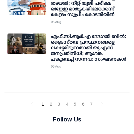
തടയല്‍; നീറ്റ്-യുജി പരീക്ഷ
ജെഇഇ മാതൃകയിലേക്കെന്ന്
കേന്ദ്രം സുപ്രീം കോടതിയില്‍
05 Aug
എഫ്.സി.ആര്‍.എ ഭേദഗതി ബില്‍:
ക്രൈസ്തവ പ്രസ്ഥാനങ്ങളെ
ലക്ഷ്യമിടുന്നതായി യു.എസ്
ജനപ്രതിനിധി; ആശങ്ക
പങ്കുവെച്ച് സന്നദ്ധ സംഘടനകള്‍
05 Aug
1
2
3
4
5
6
7
Follow Us