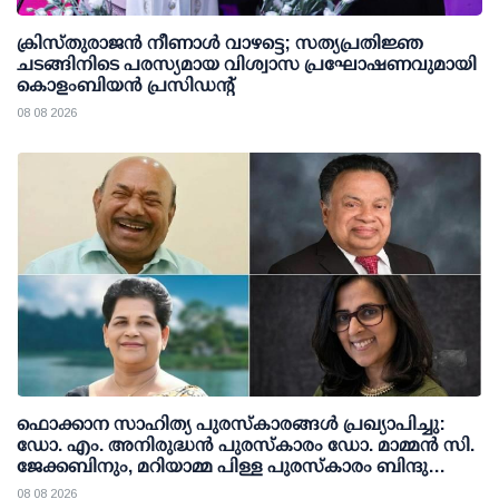
ക്രിസ്തുരാജൻ നീണാൾ വാഴട്ടെ; സത്യപ്രതിജ്ഞ
ചടങ്ങിനിടെ പരസ്യമായ വിശ്വാസ പ്രഘോഷണവുമായി
കൊളംബിയൻ പ്രസിഡന്റ്
08 08 2026
ഫൊക്കാന സാഹിത്യ പുരസ്‌കാരങ്ങള്‍ പ്രഖ്യാപിച്ചു:
ഡോ. എം. അനിരുദ്ധന്‍ പുരസ്‌കാരം ഡോ. മാമ്മന്‍ സി.
ജേക്കബിനും, മറിയാമ്മ പിള്ള പുരസ്‌കാരം ബിന്ദു
കാനയ്ക്കും
08 08 2026