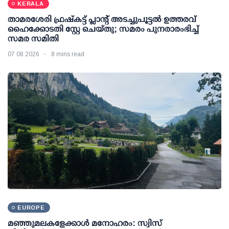
KERALA
താമരശേരി ഫ്രഷ്കട്ട് പ്ലാന്റ് അടച്ചുപൂട്ടൽ ഉത്തരവ്
ഹൈക്കോടതി സ്റ്റേ ചെയ്തു; സമരം പുനരാരംഭിച്ച്
സമര സമിതി
07 08 2026
8 mins read
EUROPE
മഞ്ഞുമലകളേക്കാൾ മനോഹരം: സ്വിസ്