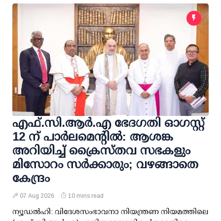
എഫ്.സി.ആര്‍.എ ഭേദഗതി ഓഗസ്റ്റ്
12 ന് പാര്‍ലമെന്റില്‍: ആശങ്ക
അറിയിച്ച് ക്രൈസ്തവ സഭകളും
മിസോറം സര്‍ക്കാരും; വഴങ്ങാതെ
കേന്ദ്രം
07 Aug 2026
10 mins read
ന്യൂഡല്‍ഹി: വിദേശസംഭാവനാ നിയന്ത്രണ നിയമത്തിലെ