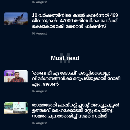
07 August
10 വര്‍ഷത്തിനിടെ കടല്‍ കവര്‍ന്നത് 469
ജീവനുകള്‍; 47000 ത്തിലധികം പേര്‍ക്ക്
രക്ഷാകരമേകി മറൈന്‍ ഫിഷറീസ്
07 August
M
Must read
'ബൈ മീ എ കോഫി' കാപ്പിക്കടയല്ല;
വിമര്‍ശനങ്ങള്‍ക്ക് മറുപടിയുമായി റോജി
എം. ജോണ്‍
07 August
താമരശേരി ഫ്രഷ്കട്ട് പ്ലാന്റ് അടച്ചുപൂട്ടൽ
ഉത്തരവ് ഹൈക്കോടതി സ്റ്റേ ചെയ്തു;
സമരം പുനരാരംഭിച്ച് സമര സമിതി
07 August