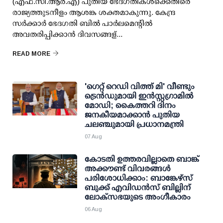
(എഫ്.സി.ആര്‍.എ) പുതിയ ഭേദഗതികള്‍ക്കെതിരെ
രാജ്യത്തുടനീളം ആശങ്ക ശക്തമാകുന്നു. കേന്ദ്ര
സര്‍ക്കാര്‍ ഭേദഗതി ബില്‍ പാര്‍ലമെന്റില്‍
അവതരിപ്പിക്കാന്‍ ദിവസങ്ങള്...
READ MORE
'ഗെറ്റ് റെഡി വിത്ത് മി' വീണ്ടും
ട്രെന്‍ഡുമായി ഇന്‍സ്റ്റഗ്രാമില്‍
മോഡി; കൈത്തറി ദിനം
ജനകീയമാക്കാന്‍ പുതിയ
ചലഞ്ചുമായി പ്രധാനമന്ത്രി
07 Aug
കോടതി ഉത്തരവില്ലാതെ ബാങ്ക്
അക്കൗണ്ട് വിവരങ്ങള്‍
പരിശോധിക്കാം: ബാങ്കേഴ്സ്
ബുക്ക് എവിഡന്‍സ് ബില്ലിന്
ലോക്സഭയുടെ അംഗീകാരം
06 Aug