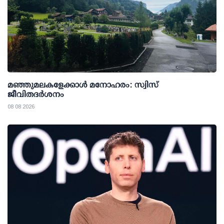
മഞ്ഞുമലകളേക്കാൾ മനോഹരം: സ്വിസ്
ജീവിതദർശനം
08 08 2026