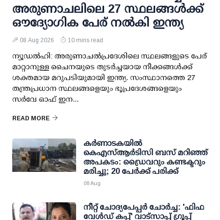
അരുണാചലിലെ 27 സ്ഥലങ്ങള്‍ക്ക്
ഔദ്യോഗിക പേര് നല്‍കി ഇന്ത്യ
08 Aug 2026
10 mins read
ന്യൂഡല്‍ഹി: അരുണാചല്‍പ്രദേശിലെ സ്ഥലങ്ങളുടെ പേര്
മാറ്റാനുള്ള ചൈനയുടെ തുടര്‍ച്ചയായ നീക്കങ്ങള്‍ക്ക്
ശക്തമായ മറുപടിയുമായി ഇന്ത്യ. സംസ്ഥാനത്തെ 27
തന്ത്രപ്രധാന സ്ഥലങ്ങളെയും ഭൂപ്രദേശങ്ങളെയും
സര്‍വേ ഓഫ് ഇന...
READ MORE
കര്‍ണാടകയില്‍
കെഎസ്ആര്‍ടിസി ബസ് മറിഞ്ഞ്
അപകടം: ഡ്രൈവറും കണ്ടക്ടറും
മരിച്ചു; 20 പേര്‍ക്ക് പരിക്ക്
08 Aug
നീറ്റ് ചോദ്യപേപ്പര്‍ ചോര്‍ച്ച: 'ഫിഫ
വേള്‍ഡ് കപ്പ്' വാട്സാപ്പ് ഗ്രൂപ്പ്