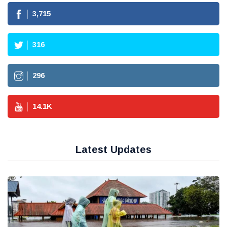
3,715
316
296
14.1
K
Latest Updates