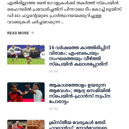
എതിരില്ലാത്ത രണ്ട് ഗോളുകൾക്ക് തകർത്ത് സ്പെയിൻ
ഫൈനലിൽ പ്രവേശിച്ചതിന് പിന്നാലെ ടീം കോച്ച് ലൂയിസ്
ഡി ലാ ഫ്യൂന്റെയുടെ പ്രാർത്ഥനയെക്കുറിച്ചുള്ള
വാക്കുകൾ ചർച്ചയാകുന്ന...
READ MORE
16 വര്‍ഷത്തെ കാത്തിരിപ്പിന്
വിരാമം; എംബപെയും
സംഘത്തെയും വീഴ്ത്തി
സ്പെയിന്‍ കലാശപ്പോരിന്
15 Jul
ആകാശത്തോളം ഉയരുന്ന
ആവേശം; ആദ്യ സെമിയില്‍
സ്‌പെയിന്‍-ഫ്രാന്‍സ് സ്വപ്‌ന
പോരാട്ടം
14 Jul
ക്രിസ്തീയ വേരുകൾ തേടി
ഹാലാൻഡ്; നോർവേയുടെ