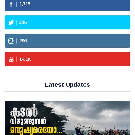
3,715
316
296
14.1
K
Latest Updates