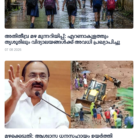
അതിതീവ്ര മഴ മുന്നറിയിപ്പ്: എറണാകുളത്തും
തൃശൂരിലും വിദ്യാലയങ്ങള്‍ക്ക് അവധി പ്രഖ്യാപിച്ചു
07 08 2026
മഴക്കെടുതി: ആശ്വാസ ധനസഹായം ഉയര്‍ത്തി