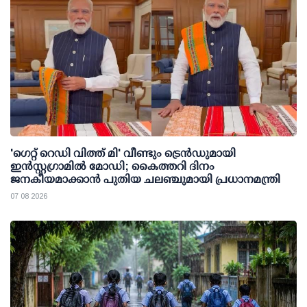
'ഗെറ്റ് റെഡി വിത്ത് മി' വീണ്ടും ട്രെന്‍ഡുമായി
ഇന്‍സ്റ്റഗ്രാമില്‍ മോഡി; കൈത്തറി ദിനം
ജനകീയമാക്കാന്‍ പുതിയ ചലഞ്ചുമായി പ്രധാനമന്ത്രി
07 08 2026