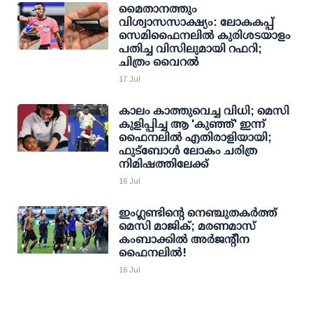
മൈതാനത്തും
വിശ്വാസസാക്ഷ്യം: ലോകകപ്പ്
സെമിഫൈനലിൽ കുരിശടയാളം
പതിച്ച വിസിലുമായി റഫറി;
ചിത്രം വൈറൽ
17 Jul
കാലം കാത്തുവെച്ച വിധി; മെസി
കുളിപ്പിച്ച ആ 'കുഞ്ഞ്' ഇന്ന്
ഫൈനലിൽ എതിരാളിയായി;
ഫുട്ബോൾ ലോകം ചരിത്ര
നിമിഷത്തിലേക്ക്
16 Jul
ഇംഗ്ലണ്ടിന്റെ നെഞ്ചുതകര്‍ത്ത്
മെസി മാജിക്; മരണമാസ്
കംബാക്കില്‍ അര്‍ജന്റീന
ഫൈനലില്‍!
16 Jul