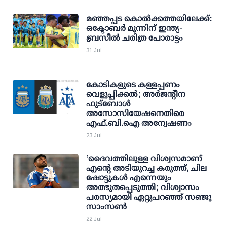
മഞ്ഞപ്പട കൊല്‍ക്കത്തയിലേക്ക്:
ഒക്ടോബര്‍ മൂന്നിന് ഇന്ത്യ-
ബ്രസീല്‍ ചരിത്ര പോരാട്ടം
31 Jul
കോടികളുടെ കള്ളപ്പണം
വെളുപ്പിക്കല്‍; അര്‍ജന്റീന
ഫുട്‌ബോള്‍
അസോസിയേഷനെതിരെ
എഫ്.ബി.ഐ അന്വേഷണം
23 Jul
‘ദൈവത്തിലുള്ള വിശ്വസമാണ്
എന്റെ അ‌ടിയുറച്ച കരുത്ത്, ചില
ഷോട്ടുകള്‍ എന്നെയും
അത്ഭുതപ്പെടുത്തി; വിശ്വാസം
പരസ്യമായി ഏറ്റുപറഞ്ഞ് സഞ്ജു
സാംസണ്‍
22 Jul