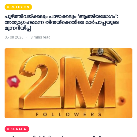
RELIGION
പൂഴ്ത്തിവയ്ക്കലും പാഴാക്കലും 'ആത്മീയരോഗം':
അത്യാഗ്രഹമെന്ന തിന്മയ്ക്കെതിരെ മാർപാപ്പയുടെ
മുന്നറിയിപ്പ്
05 08 2026
8 mins read
KERALA