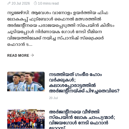
20 Jul 2026
10 mins read
ന്യൂജേഴ്സി: ആവേശം വാനോളം ഉയർത്തിയ ഫിഫ
ലോകകപ്പ് ഫുട്ബോൾ ഫൈനൽ മത്സരത്തിൽ
അർജന്റീനയെ പരാജയപ്പെടുത്തി സ്പെയിൻ കിരീടം
ചൂടിയപ്പോൾ നിർണായക ഗോൾ നേടി ടീമിനെ
വിജയത്തിലേക്ക് നയിച്ച സ്പാനിഷ് സ്ട്രൈക്കർ
ഫെറാൻ ട...
READ MORE
നടത്തിയത് ഗംഭീര ഹോം
വര്‍ക്കുകള്‍;
കലാശപ്പോരാട്ടത്തില്‍
അര്‍ജന്റീനയ്ക്ക് പിഴച്ചതെവിടെ?
20 Jul
അർജന്റീനയെ വീഴ്ത്തി
സ്പെയിൻ ലോക ചാംപ്യന്മാർ;
വിജയഗോൾ നേടി ഫെറാൻ
ടോറസ്