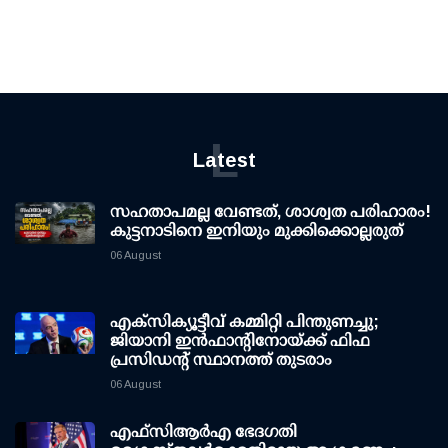
L
Latest
സഹതാപമല്ല വേണ്ടത്, ശാശ്വത പരിഹാരം!
കുട്ടനാടിനെ ഇനിയും മുക്കിക്കൊല്ലരുത്
06 August
എക്സിക്യൂട്ടീവ് കമ്മിറ്റി പിന്തുണച്ചു;
ജിയാനി ഇന്‍ഫാന്റിനോയ്ക്ക് ഫിഫ
പ്രസിഡന്റ് സ്ഥാനത്ത് തുടരാം
06 August
എഫ്‌സി‌ആര്‍‌എ ഭേദഗതി