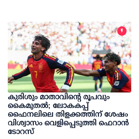
കുരിശും മാതാവിന്റെ രൂപവും
കൈമുതൽ; ലോകകപ്പ്
ഫൈനലിലെ തിളക്കത്തിന് ശേഷം
വിശ്വാസം വെളിപ്പെടുത്തി ഫെറാൻ
ടോറസ്