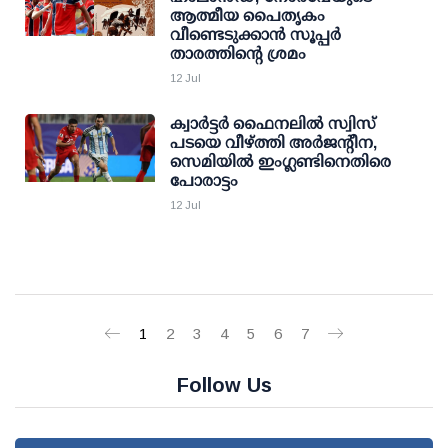
ആത്മീയ പൈതൃകം
വീണ്ടെടുക്കാൻ സൂപ്പർ
താരത്തിന്റെ ശ്രമം
12 Jul
ക്വാർട്ടർ ഫൈനലിൽ സ്വിസ്
പടയെ വീഴ്ത്തി അർജന്റീന,
സെമിയിൽ ഇംഗ്ലണ്ടിനെതിരെ
പോരാട്ടം
12 Jul
1
2
3
4
5
6
7
Follow Us