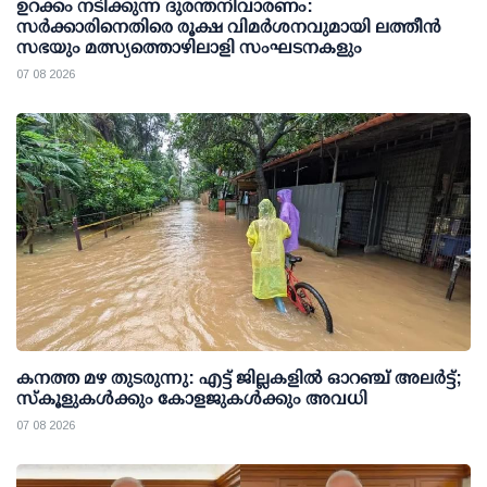
ഉറക്കം നടിക്കുന്ന ദുരന്തനിവാരണം:
സര്‍ക്കാരിനെതിരെ രൂക്ഷ വിമര്‍ശനവുമായി ലത്തീന്‍
സഭയും മത്സ്യത്തൊഴിലാളി സംഘടനകളും
07 08 2026
കനത്ത മഴ തുടരുന്നു: എട്ട് ജില്ലകളില്‍ ഓറഞ്ച് അലര്‍ട്ട്;
സ്‌കൂളുകള്‍ക്കും കോളജുകള്‍ക്കും അവധി
07 08 2026