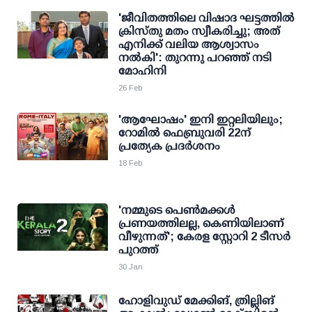
'ജീവിതത്തിലെ വിഷാദ ഘട്ടത്തില്‍
ക്രിസ്തു മതം സ്വീകരിച്ചു; അത്
എനിക്ക് വലിയ ആശ്വാസം
നല്‍കി': തുറന്നു പറഞ്ഞ് നടി
മോഹിനി
26 Feb
'ആഘോഷം' ഇനി ഇറ്റലിയിലും;
റോമിൽ ഫെബ്രുവരി 22ന്
പ്രത്യേക പ്രദർശനം
18 Feb
'നമ്മുടെ പെണ്‍മക്കള്‍
പ്രണയത്തിലല്ല, കെണിയിലാണ്
വീഴുന്നത്'; കേരള സ്റ്റോറി 2 ടീസര്‍
പുറത്ത്
30 Jan
ഹോളിവുഡ് മേക്കിങ്, ത്രില്ലിങ്