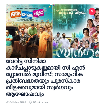
വേറിട്ട സിനിമാ
കാഴ്ചപ്പാടുകളുമായി സി എൻ
ഗ്ലോബൽ മൂവീസ്; സാമൂഹിക
പ്രതിബദ്ധതയും പുരസ്കാര
തിളക്കവുമായി സ്വർ​ഗവും
ആഘോഷവും
04 May 2026
10 mins read