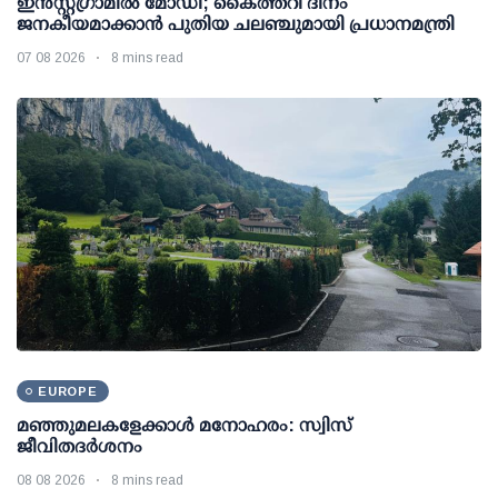
ഇന്‍സ്റ്റഗ്രാമില്‍ മോഡി; കൈത്തറി ദിനം
ജനകീയമാക്കാന്‍ പുതിയ ചലഞ്ചുമായി പ്രധാനമന്ത്രി
07 08 2026
8 mins read
EUROPE
മഞ്ഞുമലകളേക്കാൾ മനോഹരം: സ്വിസ്
ജീവിതദർശനം
08 08 2026
8 mins read