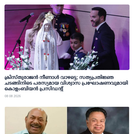
ക്രിസ്തുരാജൻ നീണാൾ വാഴട്ടെ; സത്യപ്രതിജ്ഞ
ചടങ്ങിനിടെ പരസ്യമായ വിശ്വാസ പ്രഘോഷണവുമായി
കൊളംബിയൻ പ്രസിഡന്റ്
08 08 2026