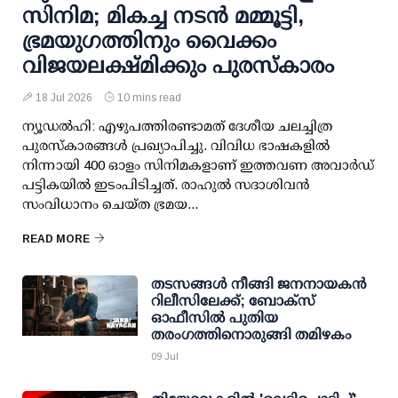
സിനിമ; മികച്ച നടൻ മമ്മൂട്ടി,
ഭ്രമയുഗത്തിനും വൈക്കം
വിജയലക്ഷ്മിക്കും പുരസ്‌കാരം
18 Jul 2026
10 mins read
ന്യൂഡൽഹി: ‌എഴുപത്തിരണ്ടാമത് ദേശീയ ചലച്ചിത്ര
പുരസ്കാരങ്ങൾ പ്രഖ്യാപിച്ചു. വിവിധ ഭാഷകളിൽ
നിന്നായി 400 ഓളം സിനിമകളാണ് ഇത്തവണ അവാർഡ്
പട്ടികയിൽ ഇടംപിടിച്ചത്. രാഹുൽ സദാശിവൻ
സംവിധാനം ചെയ്ത ഭ്രമയ...
READ MORE
തടസങ്ങള്‍ നീങ്ങി ജനനായകന്‍
റിലീസിലേക്ക്; ബോക്‌സ്
ഓഫീസില്‍ പുതിയ
തരംഗത്തിനൊരുങ്ങി തമിഴകം
09 Jul