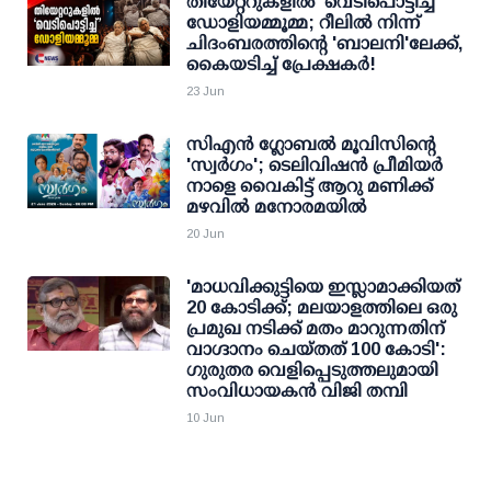
തിയേറ്ററുകളിൽ 'വെടിപൊട്ടിച്ച്'
ഡോളിയമ്മൂമ്മ; റീലിൽ നിന്ന്
ചിദംബരത്തിന്റെ 'ബാലനി'ലേക്ക്,
കൈയടിച്ച് പ്രേക്ഷകർ!
23 Jun
സിഎൻ ​ഗ്ലോബൽ മൂവിസിന്റെ
'സ്വർ​ഗം'; ടെലിവിഷൻ പ്രീമിയർ
നാളെ വൈകിട്ട് ആറു മണിക്ക്
മഴവിൽ മനോരമയിൽ
20 Jun
'മാധവിക്കുട്ടിയെ ഇസ്ലാമാക്കിയത്
20 കോടിക്ക്; മലയാളത്തിലെ ഒരു
പ്രമുഖ നടിക്ക് മതം മാറുന്നതിന്
വാഗ്ദാനം ചെയ്തത് 100 കോടി':
ഗുരുതര വെളിപ്പെടുത്തലുമായി
സംവിധായകന്‍ വിജി തമ്പി
10 Jun