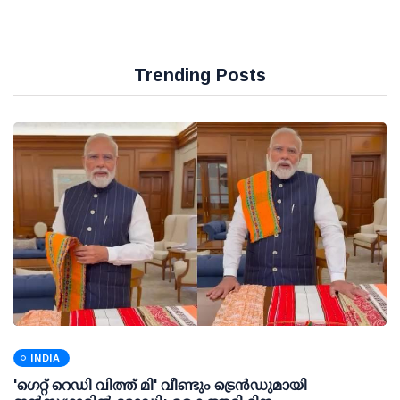
Trending Posts
INDIA
'ഗെറ്റ് റെഡി വിത്ത് മി' വീണ്ടും ട്രെന്‍ഡുമായി