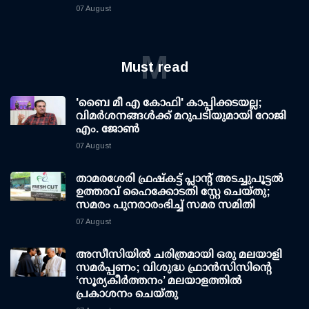
07 August
M
Must read
'ബൈ മീ എ കോഫി' കാപ്പിക്കടയല്ല;
വിമര്‍ശനങ്ങള്‍ക്ക് മറുപടിയുമായി റോജി
എം. ജോണ്‍
07 August
താമരശേരി ഫ്രഷ്കട്ട് പ്ലാന്റ് അടച്ചുപൂട്ടൽ
ഉത്തരവ് ഹൈക്കോടതി സ്റ്റേ ചെയ്തു;
സമരം പുനരാരംഭിച്ച് സമര സമിതി
07 August
അസീസിയിൽ ചരിത്രമായി ഒരു മലയാളി
സമർപ്പണം; വിശുദ്ധ ഫ്രാൻസിസിന്റെ
‘സൂര്യകീർത്തനം’ മലയാളത്തിൽ
പ്രകാശനം ചെയ്തു