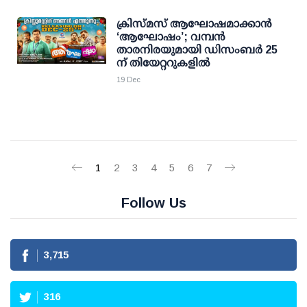
ക്രിസ്മസ് ആഘോഷമാക്കാൻ
‘ആഘോഷം’; വമ്പൻ
താരനിരയുമായി ഡിസംബർ 25
ന് തിയേറ്ററുകളിൽ
19 Dec
1
2
3
4
5
6
7
Follow Us
3,715
316