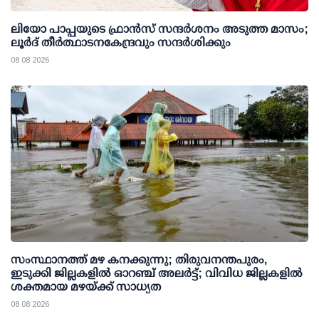
ലിയോ പാപ്പയുടെ ഫ്രാൻസ് സന്ദർശനം അടുത്ത മാസം;
ലൂർദ് തീർത്ഥാടനകേന്ദ്രവും സന്ദർശിക്കും
08 08 2026
സംസ്ഥാനത്ത് മഴ കനക്കുന്നു; തിരുവനന്തപുരം,
ഇടുക്കി ജില്ലകളിൽ ഓറഞ്ച് അലർട്ട്; വിവിധ ജില്ലകളിൽ
ശക്തമായ മഴയ്ക്ക് സാധ്യത
08 08 2026