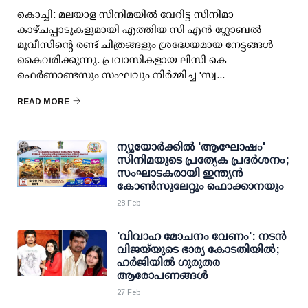
കൊച്ചി: മലയാള സിനിമയിൽ വേറിട്ട സിനിമാ
കാഴ്ചപ്പാടുകളുമായി എത്തിയ സി എൻ ഗ്ലോബൽ
മൂവീസിന്റെ രണ്ട് ചിത്രങ്ങളും ശ്രദ്ധേയമായ നേട്ടങ്ങൾ
കൈവരിക്കുന്നു. പ്രവാസികളായ ലിസി കെ
ഫെർണാണ്ടസും സംഘവും നിർമ്മിച്ച 'സ്വ...
READ MORE
ന്യൂയോർക്കിൽ 'ആഘോഷം'
സിനിമയുടെ പ്രത്യേക പ്രദർശനം;
സംഘാടകരായി ഇന്ത്യൻ
കോൺസുലേറ്റും ഫൊക്കാനയും
28 Feb
'വിവാഹ മോചനം വേണം': നടന്‍
വിജയ്‌യുടെ ഭാര്യ കോടതിയില്‍;
ഹര്‍ജിയില്‍ ഗുരുതര
ആരോപണങ്ങള്‍
27 Feb