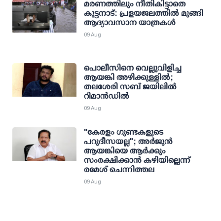
മരണത്തിലും നീതികിട്ടാതെ
കുട്ടനാട്: പ്രളയജലത്തില്‍ മുങ്ങി
ആദ്യാവസാന യാത്രകള്‍
09 Aug
പൊലീസിനെ വെല്ലുവിളിച്ച
ആയങ്കി അഴിക്കുള്ളില്‍;
തലശേരി സബ് ജയിലില്‍
റിമാന്‍ഡില്‍
09 Aug
"കേരളം ഗുണ്ടകളുടെ
പറുദീസയല്ല"; അർജുൻ
ആയങ്കിയെ ആർക്കും
സംരക്ഷിക്കാൻ കഴിയില്ലെന്ന്
രമേശ് ചെന്നിത്തല
09 Aug