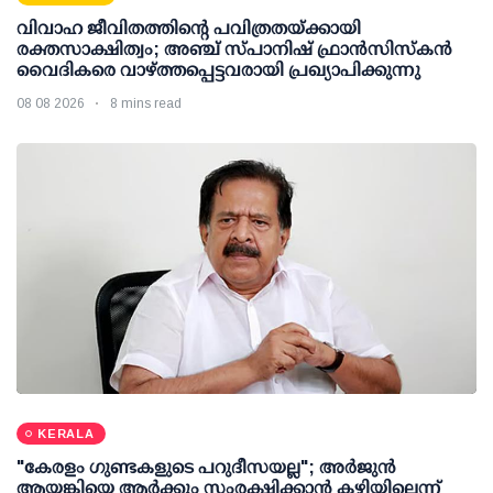
വിവാഹ ജീവിതത്തിന്റെ പവിത്രതയ്ക്കായി
രക്തസാക്ഷിത്വം; അഞ്ച് സ്പാനിഷ് ഫ്രാന്‍സിസ്‌കന്‍
വൈദികരെ വാഴ്ത്തപ്പെട്ടവരായി പ്രഖ്യാപിക്കുന്നു
08 08 2026
8 mins read
KERALA
"കേരളം ഗുണ്ടകളുടെ പറുദീസയല്ല"; അർജുൻ
ആയങ്കിയെ ആർക്കും സംരക്ഷിക്കാൻ കഴിയില്ലെന്ന്