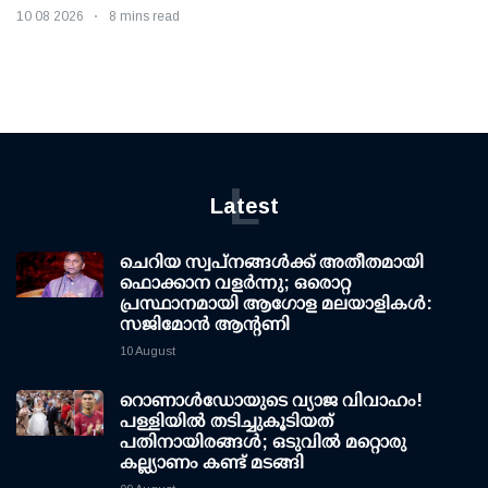
10 08 2026
8 mins read
L
Latest
ചെറിയ സ്വപ്നങ്ങൾക്ക് അതീതമായി
ഫൊക്കാന വളർന്നു; ഒരൊറ്റ
പ്രസ്ഥാനമായി ആഗോള മലയാളികൾ:
സജിമോൻ ആന്റണി
10 August
റൊണാള്‍ഡോയുടെ വ്യാജ വിവാഹം!
പള്ളിയില്‍ തടിച്ചുകൂടിയത്
പതിനായിരങ്ങള്‍; ഒടുവില്‍ മറ്റൊരു
കല്ല്യാണം കണ്ട് മടങ്ങി