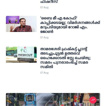
ഫിഷറീസ്
07 Aug
'ബൈ മീ എ കോഫി'
കാപ്പിക്കടയല്ല; വിമര്‍ശനങ്ങള്‍ക്ക്
മറുപടിയുമായി റോജി എം.
ജോണ്‍
07 Aug
താമരശേരി ഫ്രഷ്കട്ട് പ്ലാന്റ്
അടച്ചുപൂട്ടൽ ഉത്തരവ്
ഹൈക്കോടതി സ്റ്റേ ചെയ്തു;
സമരം പുനരാരംഭിച്ച് സമര
സമിതി
07 Aug