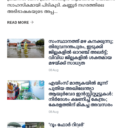
സാഹസികമായി പിടികൂടി. കണ്ണൂര്‍ നഗരത്തിലെ
അഭിഭാഷകയുടെ അപ്പ...
READ MORE
സംസ്ഥാനത്ത് മഴ കനക്കുന്നു;
തിരുവനന്തപുരം, ഇടുക്കി
ജില്ലകളിൽ ഓറഞ്ച് അലർട്ട്;
വിവിധ ജില്ലകളിൽ ശക്തമായ
മഴയ്ക്ക് സാധ്യത
08 Aug
എയിംസ് മാതൃകയില്‍ മൂന്ന്
പുതിയ അഖിലേന്ത്യാ
ആയുര്‍വേദ ഇന്‍സ്റ്റിറ്റ്യൂട്ടുകള്‍:
നിര്‍ദേശം ക്ഷണിച്ച് കേന്ദ്രം;
കേരളത്തിന് മികച്ച അവസരം
08 Aug
'റൂം ഫോര്‍ റിവര്‍'