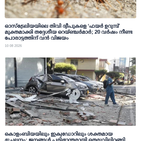
ഓസ്‌ട്രേലിയയിലെ തിവി ദ്വീപുകളെ ‘ഫയർ ഉറുമ്പ്’
മുക്തമാക്കി തദ്ദേശീയ റെയ്ഞ്ചർമാർ; 20 വർഷം നീണ്ട
പോരാട്ടത്തിന് വൻ വിജയം
10 08 2026
കൊളംബിയയിലും ഇക്വഡോറിലും ശക്തമായ
ഭൂചലനം; ജനങ്ങൾ പരിഭ്രാന്തരായി തെരുവിലിറങ്ങി