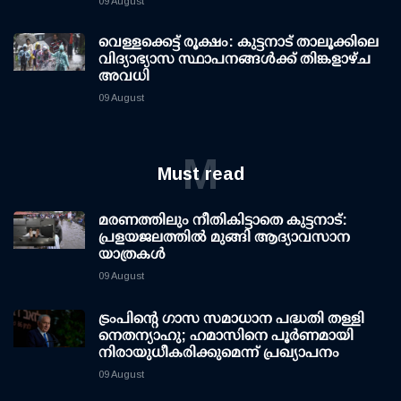
09 August
വെള്ളക്കെട്ട് രൂക്ഷം: കുട്ടനാട് താലൂക്കിലെ
വിദ്യാഭ്യാസ സ്ഥാപനങ്ങള്‍ക്ക് തിങ്കളാഴ്ച
അവധി
09 August
M
Must read
മരണത്തിലും നീതികിട്ടാതെ കുട്ടനാട്:
പ്രളയജലത്തില്‍ മുങ്ങി ആദ്യാവസാന
യാത്രകള്‍
09 August
ട്രംപിന്റെ ഗാസ സമാധാന പദ്ധതി തള്ളി
നെതന്യാഹു; ഹമാസിനെ പൂര്‍ണമായി
നിരായുധീകരിക്കുമെന്ന് പ്രഖ്യാപനം
09 August