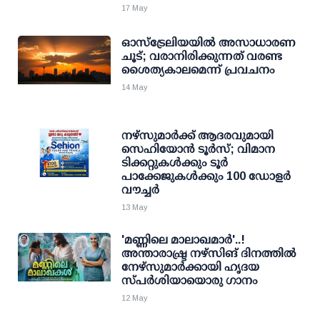
17 May
ഓസ്‌ട്രേലിയയിൽ അസാധാരണ
ചൂട്; വരാനിരിക്കുന്നത് വരണ്ട
ശൈത്യകാലമെന്ന് പ്രവചനം
14 May
നഴ്സുമാർക്ക് ആദരവുമായി
സെഹിയോൻ ടൂർസ്; വിമാന
ടിക്കറ്റുകൾക്കും ടൂർ
പാക്കേജുകൾക്കും 100 ഡോളർ
വൗച്ചർ
13 May
'മണ്ണിലെ മാലാഖമാര്‍'..!
അന്താരാഷ്ട്ര നഴ്‌സിങ് ദിനത്തില്‍
നേഴ്‌സുമാര്‍ക്കായി ഹൃദയ
സ്പര്‍ശിയായൊരു ഗാനം
12 May