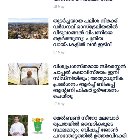
18 May
തുടർച്ചയായ പലിശ നിരക്ക്
വർധനവ് ഓസ്‌ട്രേലിയയിൽ
വീടുവാങ്ങൽ വിപണിയെ
തളർത്തുന്നു; പുതിയ
വായ്പകളിൽ വൻ ഇടിവ്
17 May
വിശ്വപ്രശസ്തമായ സിസ്റ്റൈൻ
ചാപ്പൽ കലാവിസ്മയം ഇനി
സിഡ്നിയിലും; അത്യാധുനിക
പ്രദർശനം ആർച്ച് ബിഷപ്പ്
ആന്റണി ഫിഷർ ഉദ്ഘാടനം
ചെയ്തു
17 May
മെൽബൺ സീറോ മലബാർ
രൂപതയിൽ വൈദികരുടെ
സ്ഥലമാറ്റം; ബിഷപ്പ് ജോൺ
പനന്തോട്ടത്തിൽ ഉത്തരവിറക്കി