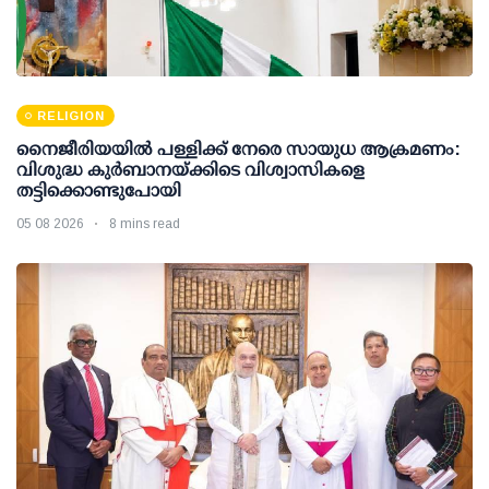
RELIGION
നൈജീരിയയിൽ പള്ളിക്ക് നേരെ സായുധ ആക്രമണം:
വിശുദ്ധ കുർബാനയ്ക്കിടെ വിശ്വാസികളെ
തട്ടിക്കൊണ്ടുപോയി
05 08 2026
8 mins read