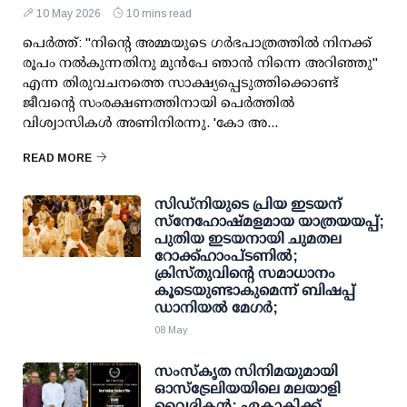
10 May 2026
10 mins read
പെർത്ത്: "നിന്റെ അമ്മയുടെ ഗർഭപാത്രത്തിൽ നിനക്ക്
രൂപം നൽകുന്നതിനു മുൻപേ ഞാൻ നിന്നെ അറിഞ്ഞു"
എന്ന തിരുവചനത്തെ സാക്ഷ്യപ്പെടുത്തിക്കൊണ്ട്
ജീവന്റെ സംരക്ഷണത്തിനായി പെർത്തിൽ
വിശ്വാസികൾ അണിനിരന്നു. 'കോ അ...
READ MORE
സിഡ്‌നിയുടെ പ്രിയ ഇടയന്
സ്നേഹോഷ്മളമായ യാത്രയയപ്പ്;
പുതിയ ഇട‌യനായി ചുമതല
റോക്ക്‌ഹാംപ്ടണിൽ;
ക്രിസ്തുവിന്റെ സമാധാനം
കൂടെയുണ്ടാകുമെന്ന് ബിഷപ്പ്
ഡാനിയൽ മേഗർ;
08 May
സംസ്‌കൃത സിനിമയുമായി
ഓസ്‌ട്രേലിയയിലെ മലയാളി
വൈദികൻ; ഏകാകിക്ക്