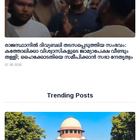
രാജസ്ഥാനിൽ ദിവ്യബലി തടസപ്പെടുത്തിയ സംഭവം:
കത്തോലിക്കാ വിശ്വാസികളുടെ ജാമ്യാപേക്ഷ വീണ്ടും
തള്ളി; ഹൈക്കോടതിയെ സമീപിക്കാൻ സഭാ നേതൃത്വം
07 08 2026
Trending Posts