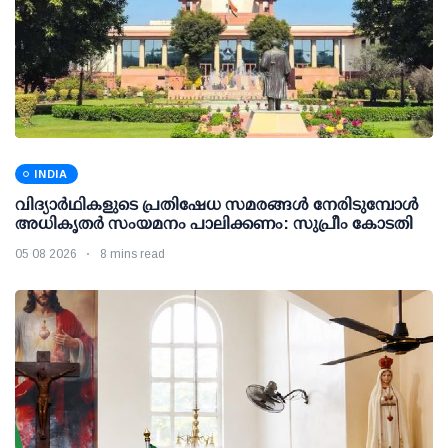
INDIA
വിദ്യാര്‍ഥികളുടെ പ്രതിഷേധ സമരങ്ങള്‍ നേരിടുമ്പോള്‍
അധികൃതര്‍ സംയമനം പാലിക്കണം: സുപ്രീം കോടതി
05 08 2026
8 mins read