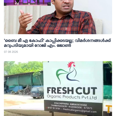
'ബൈ മീ എ കോഫി' കാപ്പിക്കടയല്ല; വിമര്‍ശനങ്ങള്‍ക്ക്
മറുപടിയുമായി റോജി എം. ജോണ്‍
07 08 2026