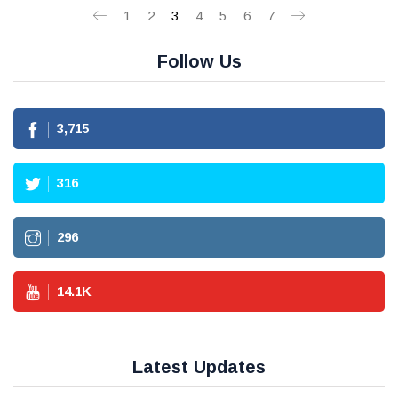
1
2
3
4
5
6
7
Follow Us
3,715
316
296
14.1
K
Latest Updates