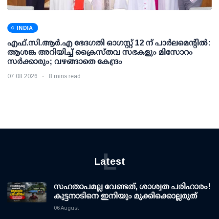
INDIA
എഫ്.സി.ആര്‍.എ ഭേദഗതി ഓഗസ്റ്റ് 12 ന് പാര്‍ലമെന്റില്‍:
ആശങ്ക അറിയിച്ച് ക്രൈസ്തവ സഭകളും മിസോറം
സര്‍ക്കാരും; വഴങ്ങാതെ കേന്ദ്രം
07 08 2026
8 mins read
L
Latest
സഹതാപമല്ല വേണ്ടത്, ശാശ്വത പരിഹാരം!
കുട്ടനാടിനെ ഇനിയും മുക്കിക്കൊല്ലരുത്
06 August