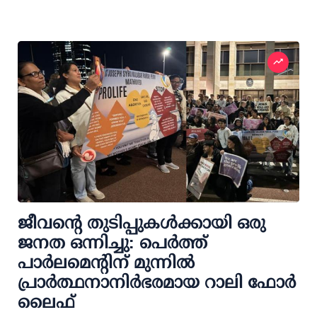
ജീവന്റെ തുടിപ്പുകൾക്കായി ഒരു
ജനത ഒന്നിച്ചു: പെർത്ത്
പാർലമെന്റിന് മുന്നിൽ
പ്രാർത്ഥനാനിർഭരമായ റാലി ഫോർ
ലൈഫ്