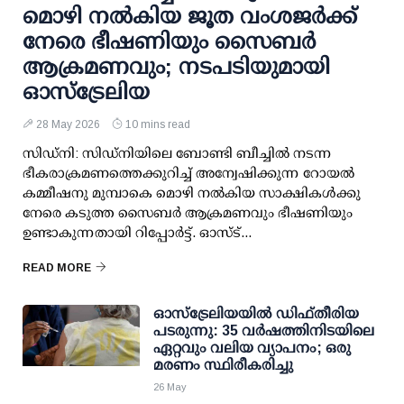
മൊഴി നൽകിയ ജൂത വംശജർക്ക്
നേരെ ഭീഷണിയും സൈബർ
ആക്രമണവും; നടപടിയുമായി
ഓസ്‌ട്രേലിയ
28 May 2026
10 mins read
സിഡ്നി: സിഡ്നിയിലെ ബോണ്ടി ബീച്ചിൽ നടന്ന
ഭീകരാക്രമണത്തെക്കുറിച്ച് അന്വേഷിക്കുന്ന റോയൽ
കമ്മീഷനു മുമ്പാകെ മൊഴി നൽകിയ സാക്ഷികൾക്കു
നേരെ കടുത്ത സൈബർ ആക്രമണവും ഭീഷണിയും
ഉണ്ടാകുന്നതായി റിപ്പോർട്ട്. ഓസ്‌ട്...
READ MORE
ഓസ്ട്രേലിയയില്‍ ഡിഫ്തീരിയ
പടരുന്നു: 35 വര്‍ഷത്തിനിടയിലെ
ഏറ്റവും വലിയ വ്യാപനം; ഒരു
മരണം സ്ഥിരീകരിച്ചു
26 May