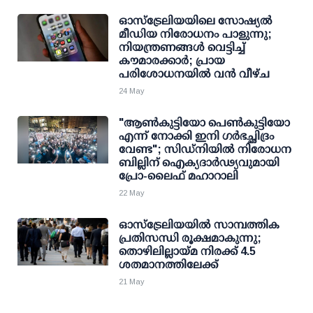
ഓസ്‌ട്രേലിയയിലെ സോഷ്യൽ
മീഡിയ നിരോധനം പാളുന്നു;
നിയന്ത്രണങ്ങൾ വെട്ടിച്ച്
കൗമാരക്കാർ; പ്രായ
പരിശോധനയിൽ വൻ വീഴ്ച
24 May
"ആൺകുട്ടിയോ പെൺകുട്ടിയോ
എന്ന് നോക്കി ഇനി ഗർഭച്ഛിദ്രം
വേണ്ട"; സിഡ്നിയിൽ നിരോധന
ബില്ലിന് ഐക്യദാർഢ്യവുമായി
പ്രോ-ലൈഫ് മഹാറാലി
22 May
ഓസ്‌ട്രേലിയയിൽ സാമ്പത്തിക
പ്രതിസന്ധി രൂക്ഷമാകുന്നു;
തൊഴിലില്ലായ്മ നിരക്ക് 4.5
ശതമാനത്തിലേക്ക്
21 May