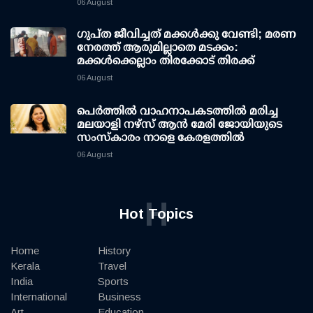
06 August
ഗുപ്ത ജീവിച്ചത് മക്കള്‍ക്കു വേണ്ടി; മരണ
നേരത്ത് ആരുമില്ലാതെ മടക്കം:
മക്കള്‍ക്കെല്ലാം തിരക്കോട് തിരക്ക്
06 August
പെർത്തിൽ വാഹനാപകടത്തിൽ മരിച്ച
മലയാളി നഴ്സ് ആൻ മേരി ജോയിയുടെ
സംസ്കാരം നാളെ കേരളത്തിൽ
06 August
H
Hot Topics
Home
History
Kerala
Travel
India
Sports
International
Business
Art
Education