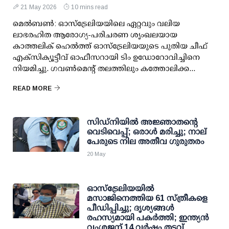
21 May 2026
10 mins read
മെൽബൺ: ഓസ്‌ട്രേലിയയിലെ ഏറ്റവും വലിയ
ലാഭരഹിത ആരോഗ്യ-പരിചരണ ശൃംഖലയായ
കാത്തലിക് ഹെൽത്ത് ഓസ്‌ട്രേലിയയുടെ പുതിയ ചീഫ്
എക്‌സിക്യൂട്ടീവ് ഓഫീസറായി ടിം ഉഡോറോവിച്ചിനെ
നിയമിച്ചു. ഗവൺമെന്റ് തലത്തിലും കത്തോലിക്ക...
READ MORE
സിഡ്നിയിൽ അജ്ഞാതന്റെ
വെടിവെപ്പ്; ഒരാൾ മരിച്ചു; നാല്
പേരുടെ നില അതീവ ഗുരുതരം
20 May
ഓസ്ട്രേലിയയിൽ
മസാജിനെത്തിയ 61 സ്ത്രീകളെ
പീഡിപ്പിച്ചു; ദൃശ്യങ്ങൾ
രഹസ്യമായി പകർത്തി; ഇന്ത്യൻ
വംശജന് 14 വർഷം തടവ്