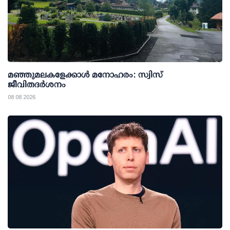
മഞ്ഞുമലകളേക്കാൾ മനോഹരം: സ്വിസ്
ജീവിതദർശനം
08 08 2026