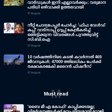
വാര്‍ഡുകള്‍ ഇനി എല്ലാവര്‍ക്കും; വരുമാന
പരിധി ഒഴിവാക്കി ഉത്തരവായി
07 August
നീറ്റ് ചോദ്യപേപ്പര്‍ ചോര്‍ച്ച: 'ഫിഫ വേള്‍ഡ്
കപ്പ്' വാട്സാപ്പ് ഗ്രൂപ്പ് കേന്ദ്രീകരിച്ച്
ഞെട്ടിക്കുന്ന വിവരങ്ങള്‍ പുറത്തുവിട്ട്
സി.ബി.ഐ
07 August
10 വര്‍ഷത്തിനിടെ കടല്‍ കവര്‍ന്നത് 469
ജീവനുകള്‍; 47000 ത്തിലധികം പേര്‍ക്ക്
രക്ഷാകരമേകി മറൈന്‍ ഫിഷറീസ്
07 August
M
Must read
'ബൈ മീ എ കോഫി' കാപ്പിക്കടയല്ല;
വിമര്‍ശനങ്ങള്‍ക്ക് മറുപടിയുമായി റോജി