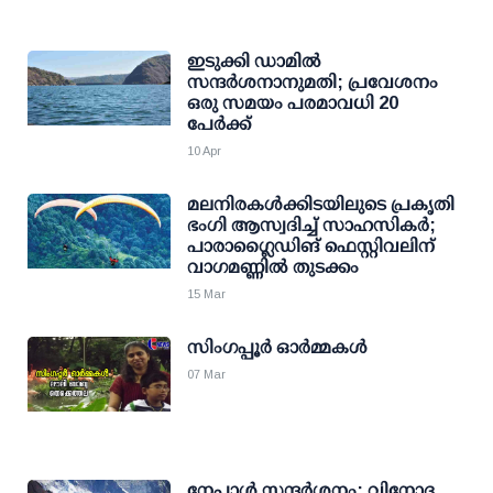
ഇടുക്കി ഡാമില്‍
സന്ദര്‍ശനാനുമതി; പ്രവേശനം
ഒരു സമയം പരമാവധി 20
പേര്‍ക്ക്
10 Apr
മലനിരകള്‍ക്കിടയിലുടെ പ്രകൃതി
ഭംഗി ആസ്വദിച്ച് സാഹസികര്‍;
പാരാഗ്ലൈഡിങ് ഫെസ്റ്റിവലിന്
വാഗമണ്ണില്‍ തുടക്കം
15 Mar
സിംഗപ്പൂർ ഓർമ്മകൾ
07 Mar
നേപ്പാള്‍ സന്ദര്‍ശനം: വിനോദ