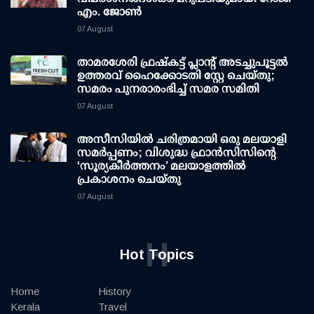
എം. ജോണ്‍
07 August
താമരശേരി ഫ്രഷ്കട്ട് പ്ലാന്റ് അടച്ചുപൂട്ടൽ
ഉത്തരവ് ഹൈക്കോടതി സ്റ്റേ ചെയ്തു;
സമരം പുനരാരംഭിച്ച് സമര സമിതി
07 August
അസീസിയിൽ ചരിത്രമായി ഒരു മലയാളി
സമർപ്പണം; വിശുദ്ധ ഫ്രാൻസിസിന്റെ
‘സൂര്യകീർത്തനം’ മലയാളത്തിൽ
പ്രകാശനം ചെയ്തു
07 August
H
Hot Topics
Home
History
Kerala
Travel