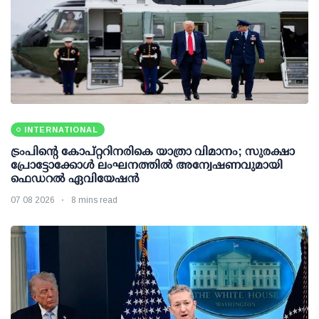
INTERNATIONAL
ട്രംപിന്റെ കോപ്റ്ററിനരികെ യാത്രാ വിമാനം; സുരക്ഷാ
പ്രോട്ടോക്കോള്‍ ലംഘനത്തില്‍ അന്വേഷണവുമായി
ഫെഡറല്‍ ഏവിയേഷന്‍
07 08 2026
8 mins read