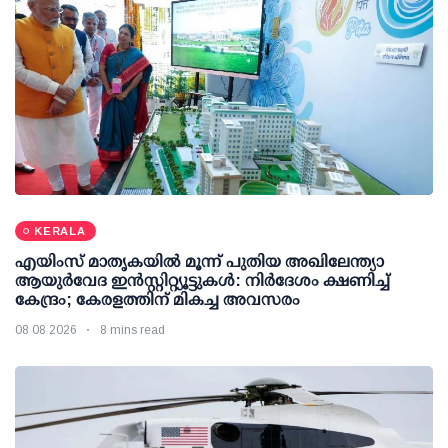
KERALA
എയിംസ് മാതൃകയില്‍ മൂന്ന് പുതിയ അഖിലേന്ത്യാ
ആയുര്‍വേദ ഇന്‍സ്റ്റിറ്റ്യൂട്ടുകള്‍: നിര്‍ദേശം ക്ഷണിച്ച്
കേന്ദ്രം; കേരളത്തിന് മികച്ച അവസരം
08 08 2026
8 mins read