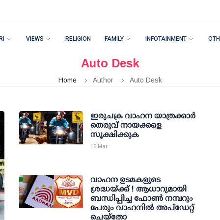
RI
VIEWS
RELIGION
FAMILY
INFOTAINMENT
OTH
Auto Desk
Home
Author
Auto Desk
ഇരുചക്ര വാഹന യാത്രക്കാര്‍
തെരുവ് നായക്കളെ
സൂക്ഷിക്കുക
16 Mar
വാഹന ഉടമകളുടെ
ശ്രദ്ധയ്ക്ക് ! ആധാറുമായി
ബന്ധിപ്പിച്ച ഫോണ്‍ നമ്പറും
പേരും വാഹനില്‍ അപ്‌ഡേറ്റ്
ചെയ്‌തോ