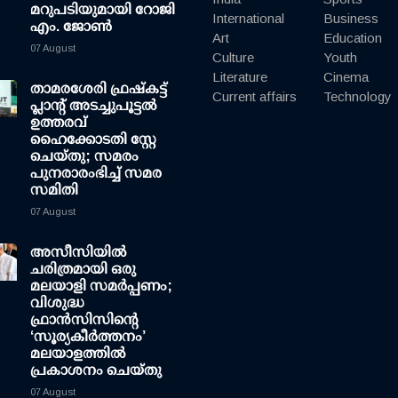
മറുപടിയുമായി റോജി
International
Business
എം. ജോണ്‍
Art
Education
07 August
Culture
Youth
Literature
Cinema
താമരശേരി ഫ്രഷ്കട്ട്
Current affairs
Technology
പ്ലാന്റ് അടച്ചുപൂട്ടൽ
ഉത്തരവ്
ഹൈക്കോടതി സ്റ്റേ
ചെയ്തു; സമരം
പുനരാരംഭിച്ച് സമര
സമിതി
07 August
അസീസിയിൽ
ചരിത്രമായി ഒരു
മലയാളി സമർപ്പണം;
വിശുദ്ധ
ഫ്രാൻസിസിന്റെ
‘സൂര്യകീർത്തനം’
മലയാളത്തിൽ
പ്രകാശനം ചെയ്തു
07 August