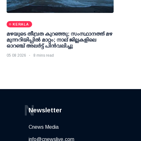
KERALA
മഴയുടെ തീവ്രത കുറഞ്ഞു; സംസ്ഥാനത്ത് മഴ
മുന്നറിയിപ്പിൽ മാറ്റം; നാല് ജില്ലകളിലെ
ഓറഞ്ച് അലർട്ട് പിൻവലിച്ചു
05 08 2026
8 mins read
N
Newsletter
Cnews Media
info@cnewslive.com