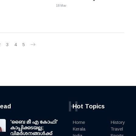
18 Mar
2
3
4
5
H
read
Hot Topics
'ബൈ മീ എ കോഫി'
Home
History
കാപ്പിക്കടയല്ല;
Kerala
Travel
വിമര്‍ശനങ്ങള്‍ക്ക്
India
Sports