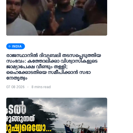
INDIA
രാജസ്ഥാനിൽ ദിവ്യബലി തടസപ്പെടുത്തിയ
സംഭവം: കത്തോലിക്കാ വിശ്വാസികളുടെ
ജാമ്യാപേക്ഷ വീണ്ടും തള്ളി;
ഹൈക്കോടതിയെ സമീപിക്കാൻ സഭാ
നേതൃത്വം
07 08 2026
8 mins read