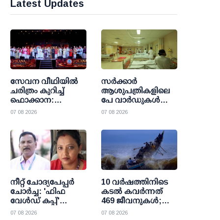
Latest Updates
സേവന വീഥിയില്‍
സര്‍ക്കാര്‍
ചരിത്രം കുറിച്ച്
ആശുപത്രികളിലെ
ഫൊക്കാന:
പേ വാര്‍ഡുകള്‍
കല്‍ഹാരിയില്‍
ഇനി എല്ലാവര്‍ക്കും;
07 08 2026
07 08 2026
പ്രത്യാശയുടെ
വരുമാന പരിധി
പുതിയ പ്രഭാതം
ഒഴിവാക്കി
ഉത്തരവായി
നീറ്റ് ചോദ്യപേപ്പര്‍
10 വര്‍ഷത്തിനിടെ
ചോര്‍ച്ച: 'ഫിഫ
കടല്‍ കവര്‍ന്നത്
വേള്‍ഡ് കപ്പ്'
469 ജീവനുകള്‍;
വാട്സാപ്പ് ഗ്രൂപ്പ്
47000 ത്തിലധികം
07 08 2026
07 08 2026
കേന്ദ്രീകരിച്ച്
പേര്‍ക്ക്