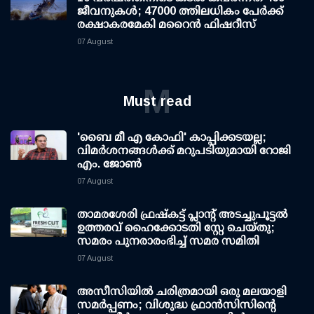
ജീവനുകള്‍; 47000 ത്തിലധികം പേര്‍ക്ക്
രക്ഷാകരമേകി മറൈന്‍ ഫിഷറീസ്
07 August
M
Must read
'ബൈ മീ എ കോഫി' കാപ്പിക്കടയല്ല;
വിമര്‍ശനങ്ങള്‍ക്ക് മറുപടിയുമായി റോജി
എം. ജോണ്‍
07 August
താമരശേരി ഫ്രഷ്കട്ട് പ്ലാന്റ് അടച്ചുപൂട്ടൽ
ഉത്തരവ് ഹൈക്കോടതി സ്റ്റേ ചെയ്തു;
സമരം പുനരാരംഭിച്ച് സമര സമിതി
07 August
അസീസിയിൽ ചരിത്രമായി ഒരു മലയാളി
സമർപ്പണം; വിശുദ്ധ ഫ്രാൻസിസിന്റെ