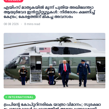
എയിംസ് മാതൃകയില്‍ മൂന്ന് പുതിയ അഖിലേന്ത്യാ
ആയുര്‍വേദ ഇന്‍സ്റ്റിറ്റ്യൂട്ടുകള്‍: നിര്‍ദേശം ക്ഷണിച്ച്
കേന്ദ്രം; കേരളത്തിന് മികച്ച അവസരം
08 08 2026
8 mins read
INTERNATIONAL
ട്രംപിന്റെ കോപ്റ്ററിനരികെ യാത്രാ വിമാനം; സുരക്ഷാ