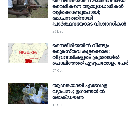
നൈജീരിയയില്‍ കത്തോലിക്കാ
വൈദികനെ ആയുധധാരികള്‍
തട്ടിക്കൊണ്ടുപോയി;
മോചനത്തിനായി
പ്രാര്‍ത്ഥനയോടെ വിശ്വാസികള്‍
20 Dec
നൈജീരിയയില്‍ വീണ്ടും
ക്രൈസ്തവ കൂട്ടക്കൊല;
തീവ്രവാദികളുടെ ക്രൂരതയില്‍
പൊലിഞ്ഞത് എഴുപതോളം പേര്‍
27 Oct
ആശങ്കയായി എബോള
വ്യാപനം; ഉഗാണ്ടയില്‍
ലോക്ഡൗണ്‍
17 Oct