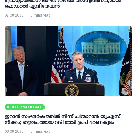
പ്രോട്ടോക്കോള്‍ ലംഘനത്തില്‍ അന്വേഷണവുമായി
ഫെഡറല്‍ ഏവിയേഷന്‍
07 08 2026
8 mins read
INTERNATIONAL
ഇറാന്‍ സംഘര്‍ഷത്തില്‍ നിന്ന് പിന്മാറാന്‍ യു.എസ്
നീക്കം; തന്ത്രപരമായ വഴി തേടി ട്രംപ് ഭരണകൂടം
08 08 2026
8 mins read